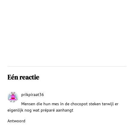
Eén reactie
prikpiraat36
Mensen die hun mes in de chocopot steken terwijl er
eigenlijk nog wat préparé aanhangt
Antwoord